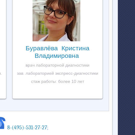
Буравлёва Кристина
Владимировна
врач лабораторной диагностики
н.
зав. лабораторией экспресс-диагностики
стаж работы: более 10 лет
8-(495)-531-27-27
;