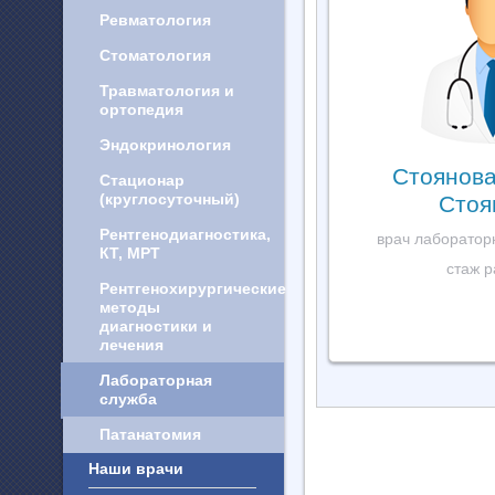
Ревматология
Стоматология
Травматология и
ортопедия
Эндокринология
Стоянов
Стационар
(круглосуточный)
Стоя
Рентгенодиагностика,
врач лаборатор
КТ, МРТ
стаж р
Рентгенохирургические
методы
диагностики и
лечения
Лабораторная
служба
Патанатомия
Наши врачи