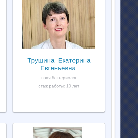
Трушина Екатерина
Евгеньевна
врач бактериолог
стаж работы: 19 лет