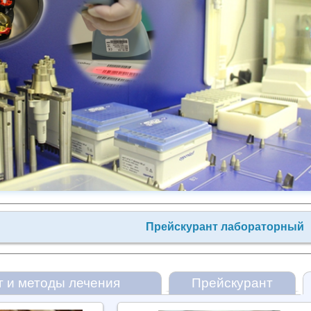
Прейскурант лабораторный
г и методы лечения
Прейскурант