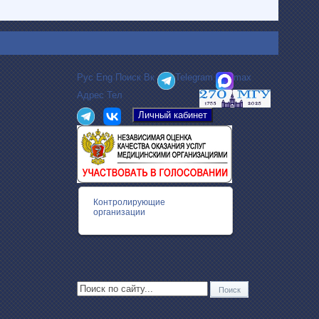
Рус
Eng
Поиск
Вк
Telegram
max
Адрес
Тел
Контролирующие
организации