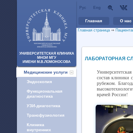
Рус
Eng
Главная
О нас
Главная страница
⇒
Пациента
УНИВЕРСИТЕТСКАЯ КЛИНИКА
МНОИ МГУ
ЛАБОРАТОРНАЯ С
ИМЕНИ М.В.ЛОМОНОСОВА
Университетская
Медицинские услуги
состав клиники с
Эндоскопия
рубежом. Благод
высокотехнологи
Функциональная
врачей России!
диагностика
УЗИ-диагостика
Трансфузиология
Клиника
внутренних