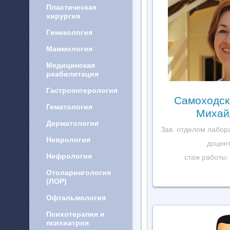
Пластическая
хирургия
Гинекология
Маммология
Медицинская
реабилитация
Гастроэнтерология
Самоходск
Гематология
Михай
Дерматология
Зав. отделом лабор
Неврология
доцент,
Нефрология
стаж работы:
Отоларингология
(ЛОР)
Офтальмология
Психотерапия и
психиатрия