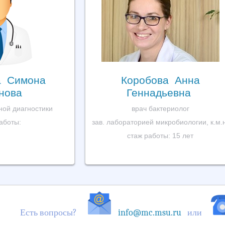
а Симона
Коробова Анна
нова
Геннадьевна
ной диагностики
врач бактериолог
аботы:
зав. лабораторией микробиологии, к.м.
стаж работы: 15 лет
Есть вопросы?
info@mc.msu.ru
или