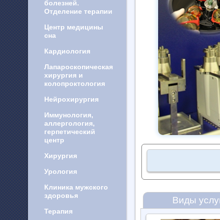
болезней.
Отделение терапии
Центр медицины
сна
Кардиология
Лапароскопическая
хирургия и
колопроктология
Нейрохирургия
Иммунология,
аллергология,
герпетический
центр
Хирургия
Урология
Клиника мужского
здоровья
Виды услу
Терапия