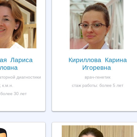
ая Лариса
Кириллова Карина
ловна
Игоревна
аторной диагностики
врач-генетик
 к.м.н.
стаж работы: более 5 лет
 более 30 лет