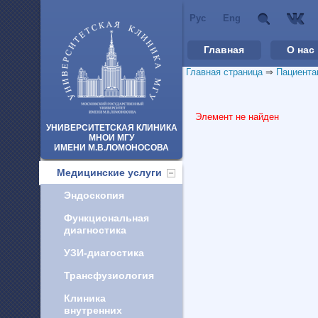
Рус
Eng
Главная
О нас
Главная страница
⇒
Пациента
Элемент не найден
УНИВЕРСИТЕТСКАЯ КЛИНИКА
МНОИ МГУ
ИМЕНИ М.В.ЛОМОНОСОВА
Медицинские услуги
Эндоскопия
Функциональная
диагностика
УЗИ-диагостика
Трансфузиология
Клиника
внутренних