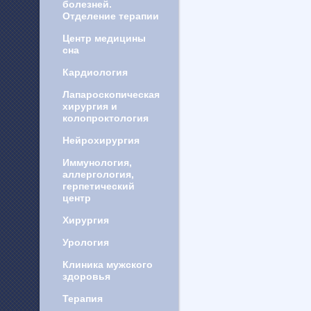
болезней.
Отделение терапии
Центр медицины
сна
Кардиология
Лапароскопическая
хирургия и
колопроктология
Нейрохирургия
Иммунология,
аллергология,
герпетический
центр
Хирургия
Урология
Клиника мужского
здоровья
Терапия