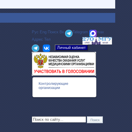
Рус
Eng
Поиск
Вк
Telegram
max
Адрес
Тел
Контролирующие
организации