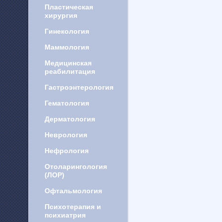
Пластическая
хирургия
Гинекология
Маммология
Медицинская
реабилитация
Гастроэнтерология
Гематология
Дерматология
Неврология
Нефрология
Отоларингология
(ЛОР)
Офтальмология
Психотерапия и
психиатрия