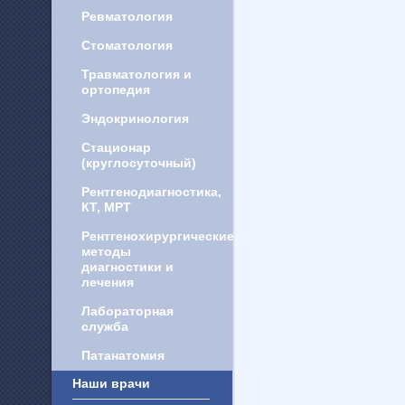
Ревматология
Стоматология
Травматология и
ортопедия
Эндокринология
Стационар
(круглосуточный)
Рентгенодиагностика,
КТ, МРТ
Рентгенохирургические
методы
диагностики и
лечения
Лабораторная
служба
Патанатомия
Наши врачи