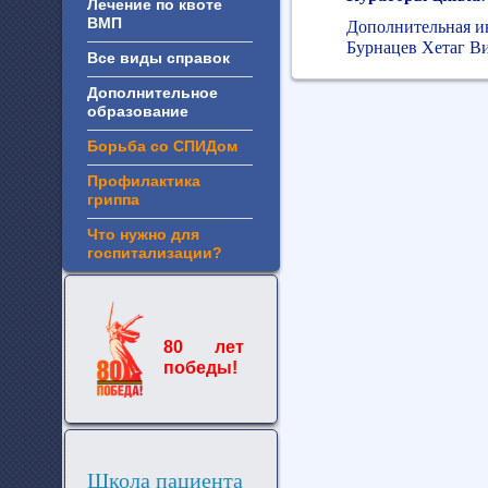
Лечение по квоте
ВМП
Дополнительная ин
Бурнацев Хетаг Ви
Все виды справок
Дополнительное
образование
Борьба со СПИДом
Профилактика
гриппа
Что нужно для
госпитализации?
80 лет
победы!
Школа пациента