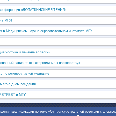
ая конференция «ЛОПАТКИНСКИЕ ЧТЕНИЯ»
 в МГУ!
ах в Медицинском научно-образовательном институте МГУ
диагностика и лечение аллергии
ванный пациент: от патернализма к партнерству»
сс по регенеративной медицине
ичего с днем рождения
 PSYFEST в МГУ
шения квалификации по теме «От трансуретральной резекции к электро