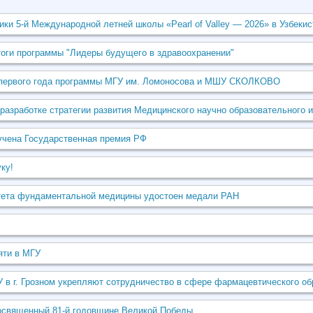
и 5‑й Международной летней школы «Pearl of Valley — 2026» в Узбекис
оги программы "Лидеры будущего в здравоохранении"
 первого года программы МГУ им. Ломоносова и МШУ СКОЛКОВО
 разработке стратегии развития Медицинского научно образовательного и
учена Государственная премия РФ
ку!
ета фундаментальной медицины удостоен медали РАН
яти в МГУ
 г. Грозном укрепляют сотрудничество в сфере фармацевтического об
посвященный 81-й годовщине Великой Победы