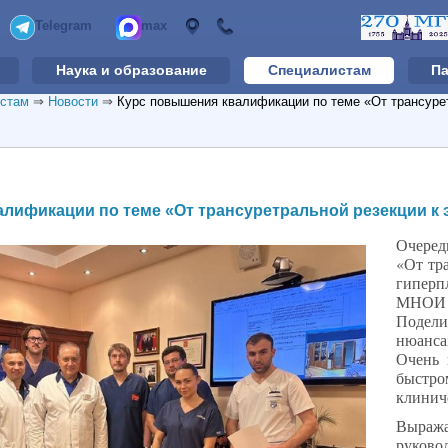
Telegram
max
Наука и образование
Специалистам
П
стам
⇒
Новости
⇒
Курс повышения квалификации по теме «От трансуре
лификации по теме «От трансуретральной резекции к 
Очеред
«От тр
гиперп
МНОИ М
Подели
нюанс
Очень 
быстр
клинич
Выраж
руково