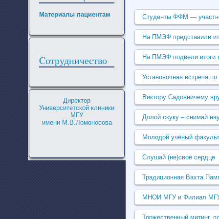
Материалы пациентам
Студенты ФФМ — участник
На ПМЭФ представили ит
На ПМЭФ подвели итоги
Cотрудничество
Установочная встреча по
Виктору Садовничему вр
Директор
Университетской клиники
МГУ
Долой скуку – снимай нау
имени М.В.Ломоносова
Молодой учёный факульт
Слушай (не)своё сердце
Традиционная Вахта Пам
МНОИ МГУ и Филиал МГУ в
Торжественный митинг, 