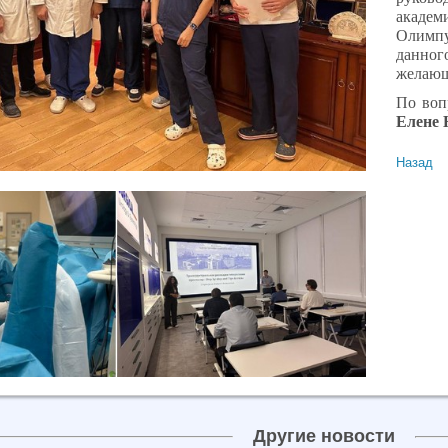
академ
Олимп
данног
желающ
По воп
Елене 
Назад
Другие новости