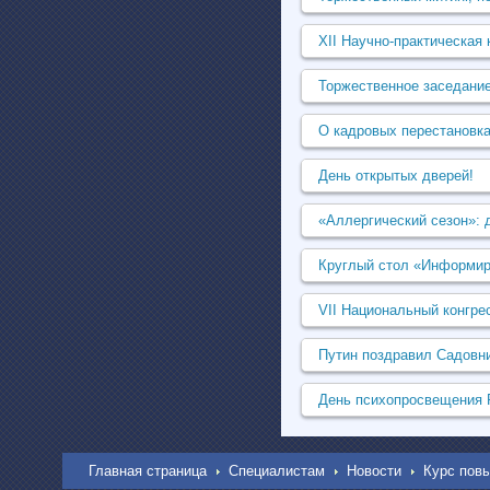
XII Научно-практическ
Торжественное заседание
О кадровых перестановк
День открытых дверей!
«Аллергический сезон»: 
Круглый стол «Информиро
VII Национальный конгре
Путин поздравил Садовн
День психопросвещения
Главная страница
Специалистам
Новости
Курс повы