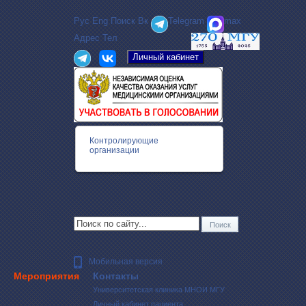
Рус
Eng
Поиск
Вк
Telegram
max
Адрес
Тел
Контролирующие
организации
Мобильная версия
Мероприятия
Контакты
Университетская клиника МНОИ МГУ
Личный кабинет пациента