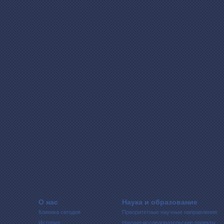
О нас
Наука и образование
Клиника сегодня
Приоритетные научные направления
История
Научно-исследовательские проекты