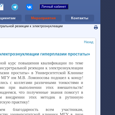
ациентам
Мероприятия
Контакты
тральной резекции к электроэнуклеации
Назад
электроэнуклеации гиперплазии простаты»
ной курс повышения квалификации по теме
ансуретральной резекции к электроэнуклеации
лазии простаты» в Университетской Клинике
ГУ им М.В. Ломоносова подошел к концу!
лись с коллегами различными тонкостями и
ами при выполнении этих вмешательств!
надеемся, что полученные знания помогут в
ом внедрении этих методик в рутинную
ескую практику!
аем благодарность всем участникам,
дству университетской клиники МГУ в лице