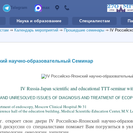
Telegram
max
Наука и образование
Специалистам
Па
стам
⇒
Календарь мероприятий
⇒
Прошедшие семинары
⇒
IV Российск
ский научно-образовательный Семинар
IV Russia-Japan scientific and educational TTT-seminar wit
T AND UNRESOLVED ISSUES OF DIAGNOSIS AND TREATMENT OF ECO
artment of endoscopy, Moscow Clinical Hospital № 31
ference hall of the education building, Medical Scientific-Education Center, M.V
8г. откроет свои двери IV Российско-Японский научно-образ
 дискуссии со специалистами поможет Вам погрузиться в ув
нтерологии, онкологии, хирургии.