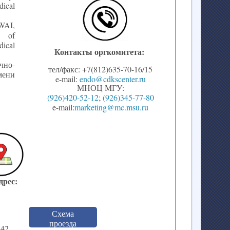
ical
WAI,
t of
dical
Контакты оргкомитета:
чно-
тел/факс: +7(812)635-70-16/15
мени
e-mail:
endo@cdkscenter.ru
МНОЦ МГУ:
(926)420-52-12
;
(926)345-77-80
e-mail:
marketing@mc.msu.ru
дрес:
Схема
проезда
 42