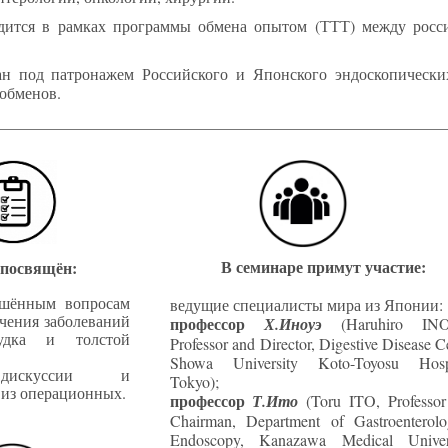
дится в рамках программы обмена опытом (ТТТ) между росс
ан под патронажем Российского и Японского эндоскопически
обменов.
В семинаре примут участие:
посвящён:
шённым вопросам
ведущие специалисты мира из Японии:
чения заболеваний
профессор
Х.Иноуэ
(Haruhiro IN
удка и толстой
Professor and Director, Digestive Disease C
Showa University Koto-Toyosu Hospi
дискуссии и
Tokyo);
 из операционных.
профессор
Т.Ито
(Toru ITO, Professor
Chairman, Department of Gastroenterolo
Endoscopy, Kanazawa Medical Univers