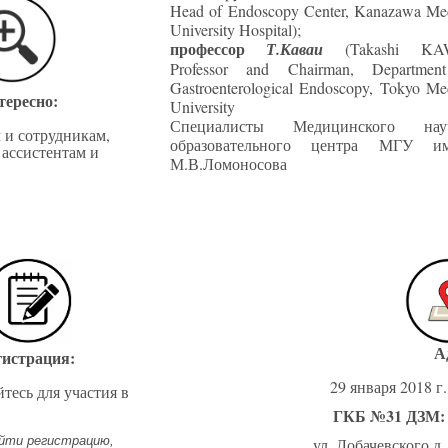
Head of Endoscopy Center, Kanazawa Med
University Hospital);
профессор
Т.Каваи
(Takashi KA
Professor and Chairman, Departmen
Gastroenterological Endoscopy, Tokyo Me
тересно:
University
Специалисты Медицинского нау
 и сотрудникам,
образовательного центра МГУ и
ассистентам и
М.В.Ломоносова
А
гистрация:
29 января 2018 г.
тесь для участия в
ГКБ №31 ДЗМ:
ойти регистрацию,
ул. Лобачевского д.