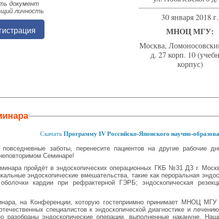
еть документ
щий личность
30 января 2018 г.
МНОЦ МГУ:
гистрация
Москва, Ломоносовский
д. 27 корп. 10 (уче
корпус)
минара
Программу IV Российско-Японского научно-образов
Скачать
 повседневные заботы, перенесите пациентов на другие рабочие д
 неповторимом Семинаре!
минара пройдёт в эндоскопических операционных ГКБ №31 ДЗ г. Моск
кальные эндоскопические вмешательства, такие как пероральная эндо
 оболочки кардии при рефрактерной ГЭРБ; эндоскопическая резек
инара, на Конференции, которую гостеприимно принимает МНОЦ МГУ
отечественных специалистов к эндоскопической диагностике и лечению
но разобраны эндоскопические операции, выполненные накануне. Наш