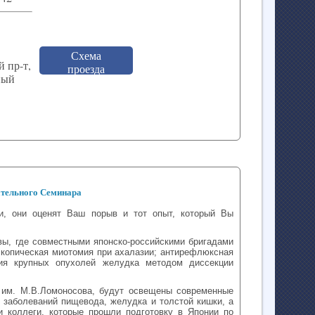
Схема
 пр-т,
проезда
бный
ательного Семинара
ни, они оценят Ваш порыв и тот опыт, который Вы
вы, где совместными японско-российскими бригадами
скопическая миотомия при ахалазии; антирефлюксная
ция крупных опухолей желудка методом диссекции
 им. М.В.Ломоносова, будут освещены современные
 заболеваний пищевода, желудка и толстой кишки, а
и коллеги, которые прошли подготовку в Японии по