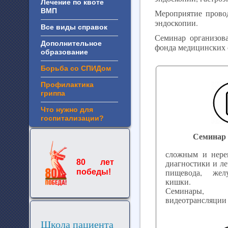
Лечение по квоте
ВМП
Мероприятие прово
эндоскопии.
Все виды справок
Семинар организов
Дополнительное
фонда медицинских 
образование
Борьба со СПИДом
Профилактика
гриппа
Что нужно для
госпитализации?
Семинар 
сложным и нере
диагностики и ле
80 лет
пищевода, жел
победы!
кишки.
Семинары, 
видеотрансляции
Школа пациента