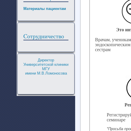
Материалы пациентам
Это ин
Cотрудничество
Врачам, ученикам
эндоскопическим 
сестрам
Директор
Университетской клиники
МГУ
имени М.В.Ломоносова
Ре
Регистрируй
семинаре
*Просьба пр