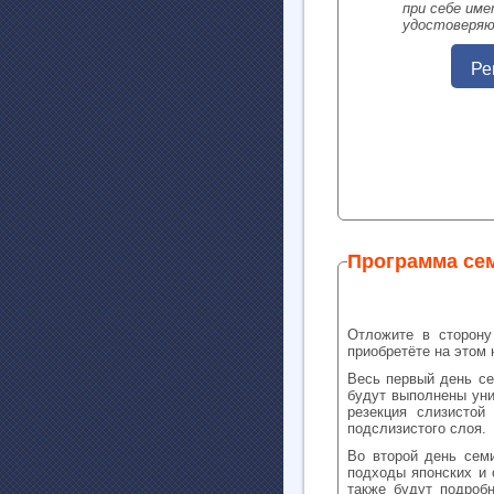
при себе им
удостоверяю
Ре
Программа се
Отложите в сторону
приобретёте на этом
Весь первый день се
будут выполнены уни
резекция слизистой
подслизистого слоя.
Во второй день сем
подходы японских и 
также будут подроб