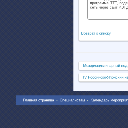
программе ТТТ, поде
сеть через сайт РЭН
Возврат к списку
Междисциплинарный подхо
IV Российско-Японский на
Главная страница
Специалистам
Календарь мероприя