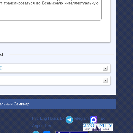
ут транслироваться во Всемирную интеллектуальную
ы
0)
тельный Семинар
Рус
Eng
Поиск
Вк
Telegram
max
Адрес
Тел