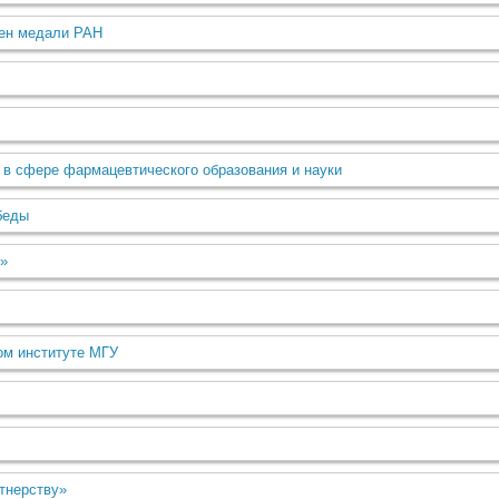
ен медали РАН
 в сфере фармацевтического образования и науки
беды
»
ом институте МГУ
тнерству»