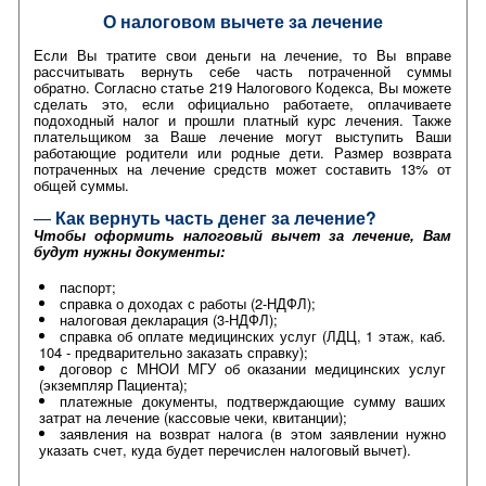
О налоговом вычете за лечение
Если Вы тратите свои деньги на лечение, то Вы вправе
рассчитывать вернуть себе часть потраченной суммы
обратно. Согласно статье 219 Налогового Кодекса, Вы можете
сделать это, если официально работаете, оплачиваете
подоходный налог и прошли платный курс лечения. Также
плательщиком за Ваше лечение могут выступить Ваши
работающие родители или родные дети. Размер возврата
потраченных на лечение средств может составить 13% от
общей суммы.
—
Как вернуть часть денег за лечение?
Чтобы оформить налоговый вычет за лечение, Вам
будут нужны документы:
паспорт;
справка о доходах с работы (2-НДФЛ);
налоговая декларация (3-НДФЛ);
справка об оплате медицинских услуг (ЛДЦ, 1 этаж, каб.
104 - предварительно заказать справку);
договор с МНОИ МГУ об оказании медицинских услуг
(экземпляр Пациента);
платежные документы, подтверждающие сумму ваших
затрат на лечение (кассовые чеки, квитанции);
заявления на возврат налога (в этом заявлении нужно
указать счет, куда будет перечислен налоговый вычет).