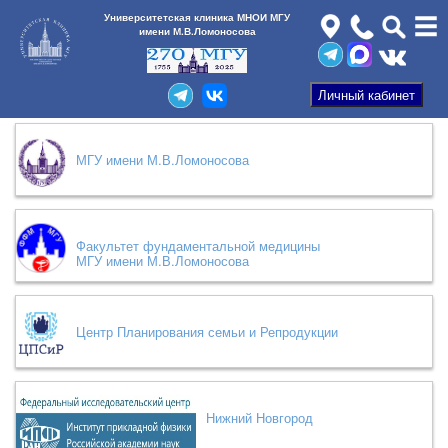
Университетская клиника МНОИ МГУ
имени М.В.Ломоносова
МГУ имени М.В.Ломоносова
Факультет фундаментальной медицины
МГУ имени М.В.Ломоносова
Центр Планирования семьи и Репродукции
Нижний Новгород