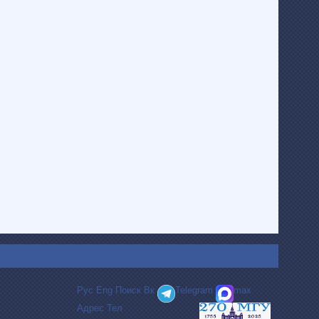
Рус
Eng
Поиск
Вк
Telegram
max
Адрес
Тел