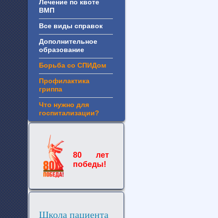
Лечение по квоте
ВМП
Все виды справок
Дополнительное
образование
Борьба со СПИДом
Профилактика
гриппа
Что нужно для
госпитализации?
80 лет
победы!
Школа пациента