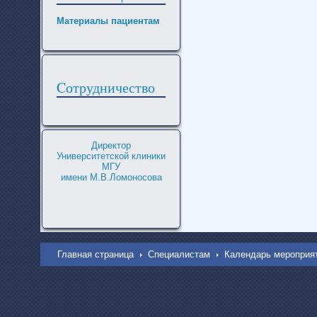
Материалы пациентам
Cотрудничество
Директор
Университетской клиники
МГУ
имени М.В.Ломоносова
Главная страница
Специалистам
Календарь мероприя