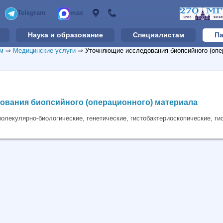
Telegram
max
Наука и образование
Специалистам
Па
м
⇒
Медицинские услуги
⇒
Уточняющие исследования биопсийного (опе
ования биопсийного (операционного) материала
олекулярно-биологические, генетические, гистобактериоскопические, ги