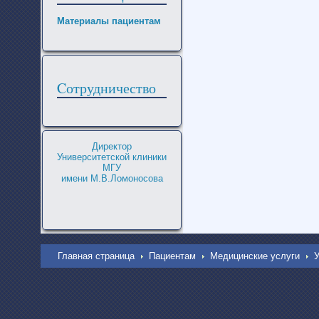
Материалы пациентам
Cотрудничество
Директор
Университетской клиники
МГУ
имени М.В.Ломоносова
Главная страница
Пациентам
Медицинские услуги
У