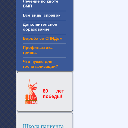
Лечение по квоте
ВМП
Все виды справок
Дополнительное
образование
Борьба со СПИДом
Профилактика
гриппа
Что нужно для
госпитализации?
80 лет
победы!
Школа пациента