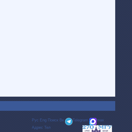
Рус
Eng
Поиск
Вк
Telegram
max
Адрес
Тел