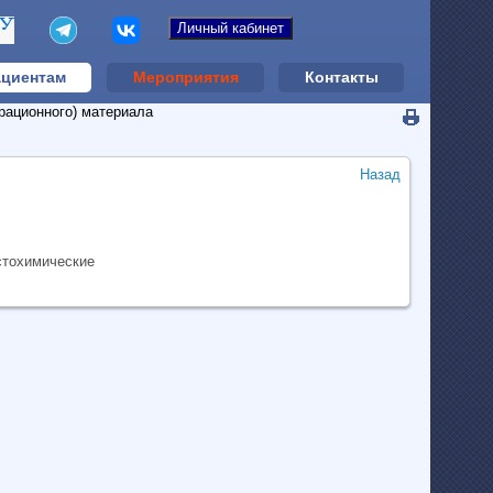
циентам
Мероприятия
Контакты
рационного) материала
Назад
стохимические