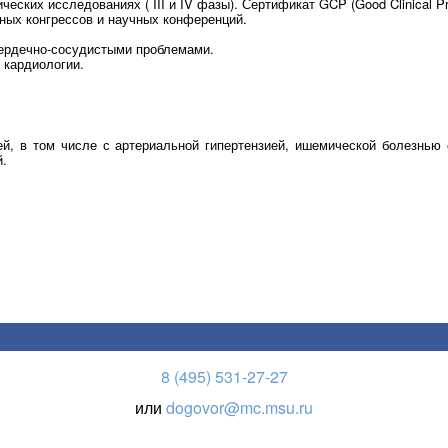
ских исследованиях ( III и IV фазы). Сертификат GCP (Good Clinical Pra
ных конгрессов и научных конференций.
сердечно-сосудистыми проблемами.
 кардиологии.
ей, в том числе с артериальной гипертензией, ишемической болезнью
й.
8 (495) 531-27-27
или
dogovor@mc.msu.ru