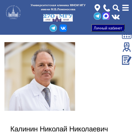
Университетская клиника МНОИ МГУ
имени М.В.Ломоносова
Калинин Николай Николаевич