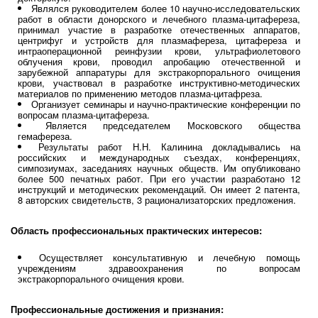
Являлся руководителем более 10 научно-исследовательских
работ в области донорского и лечебного плазма-цитафереза,
принимал участие в разработке отечественных аппаратов,
центрифуг и устройств для плазмафереза, цитафереза и
интраоперационной реинфузии крови, ультрафиолетового
облучения крови, проводил апробацию отечественной и
зарубежной аппаратуры для экстракорпорального очищения
крови, участвовал в разработке инструктивно-методических
материалов по применению методов плазма-цитафреза.
Организует семинары и научно-практические конференции по
вопросам плазма-цитафереза.
Является председателем Московского общества
гемафереза.
Результаты работ Н.Н. Калинина докладывались на
российских и международных съездах, конференциях,
симпозиумах, заседаниях научных обществ. Им опубликовано
более 500 печатных работ. При его участии разработано 12
инструкций и методических рекомендаций. Он имеет 2 патента,
8 авторских свидетельств, 3 рационализаторских предложения.
Область профессиональных практических интересов:
Осуществляет консультативную и лечебную помощь
учреждениям здравоохранения по вопросам
экстракорпорального очищения крови.
Профессиональные достижения и признания: