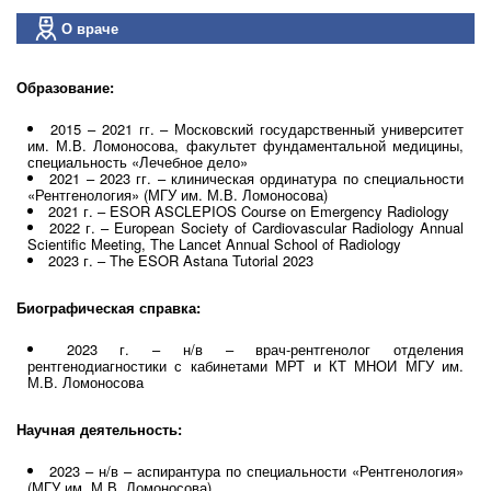
О враче
Образование:
2015 – 2021 гг. – Московский государственный университет
им. М.В. Ломоносова, факультет фундаментальной медицины,
специальность «Лечебное дело»
2021 – 2023 гг. – клиническая ординатура по специальности
«Рентгенология» (МГУ им. М.В. Ломоносова)
2021 г. – ESOR ASCLEPIOS Course on Emergency Radiology
2022 г. – European Society of Cardiovascular Radiology Annual
Scientific Meeting, The Lancet Annual School of Radiology
2023 г. – The ESOR Astana Tutorial 2023
Биографическая справка:
2023 г. – н/в – врач-рентгенолог отделения
рентгенодиагностики с кабинетами МРТ и КТ МНОИ МГУ им.
М.В. Ломоносова
Научная деятельность:
2023 – н/в – аспирантура по специальности «Рентгенология»
(МГУ им. М.В. Ломоносова)