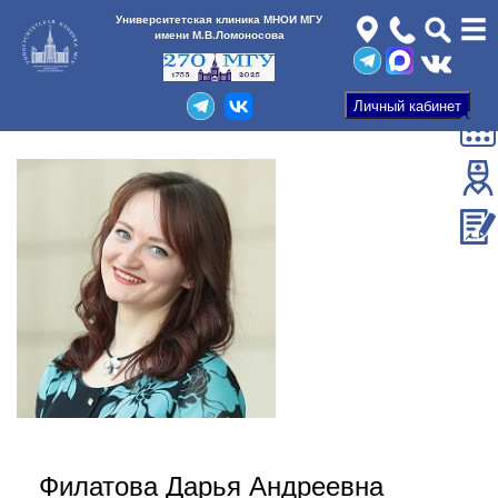
Университетская клиника МНОИ МГУ
имени М.В.Ломоносова
Филатова Дарья Андреевна