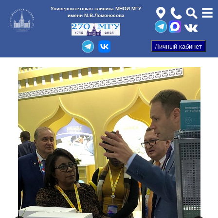
Университетская клиника МНОИ МГУ
имени М.В.Ломоносова